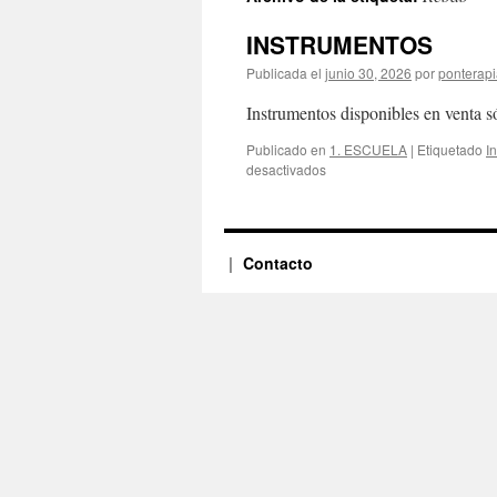
INSTRUMENTOS
Publicada el
junio 30, 2026
por
ponterap
Instrumentos disponibles en venta s
Publicado en
1. ESCUELA
|
Etiquetado
I
en
desactivados
INSTRUMENTOS
Contacto