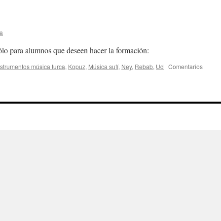
ia
ólo para alumnos que deseen hacer la formación:
nstrumentos música turca
,
Kopuz
,
Música sufí
,
Ney
,
Rebab
,
Ud
|
Comentarios