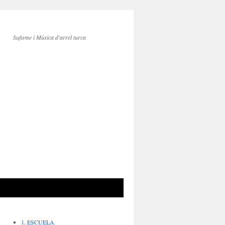
Sufisme i Música d'arrel turca
1. ESCUELA