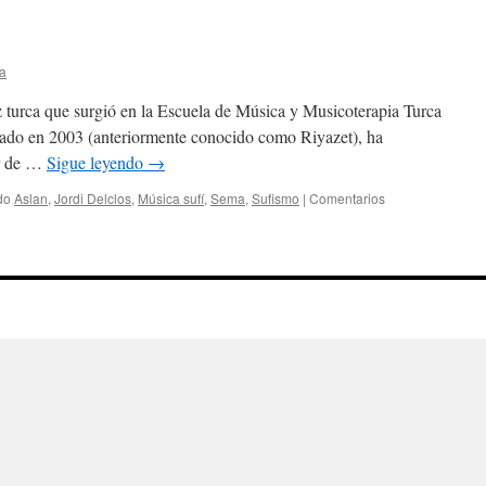
ia
z turca que surgió en la Escuela de Música y Musicoterapia Turca
dado en 2003 (anteriormente conocido como Riyazet), ha
ar de …
Sigue leyendo
→
do
Aslan
,
Jordi Delclos
,
Música sufí
,
Sema
,
Sufismo
|
Comentarios