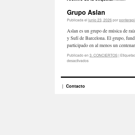
Grupo Aslan
Publicada el
junio 23, 2026
por
ponterap
Aslan es un grupo de música de raí
y Sufí de Barcelona. El grupo, fun
participado en al menos un centen
Publicado en
3. CONCIERTOS
|
Etiqueta
en
desactivados
Grupo
Aslan
Contacto