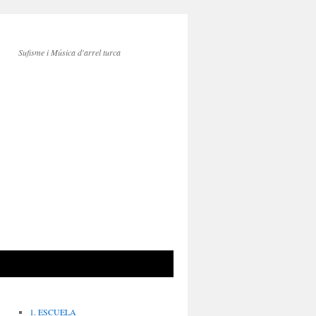
Sufisme i Música d'arrel turca
1. ESCUELA