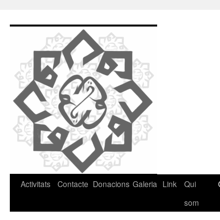
Vés
al
contingut
Activitats
Contacte
Donacions
Galeria
Link
Qui
som