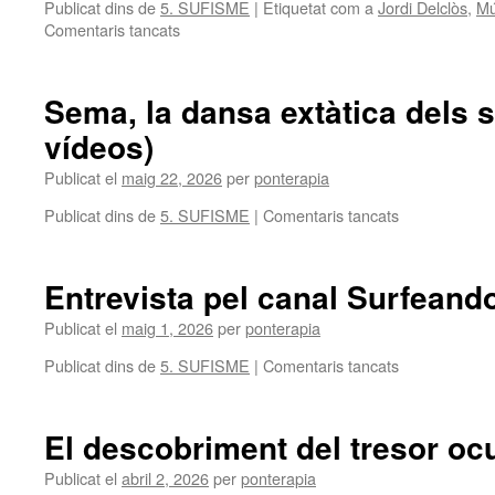
Publicat dins de
5. SUFISME
|
Etiquetat com a
Jordi Delclòs
,
Mú
a
Comentaris tancats
Documental
SUFISME
BCN
Sema, la dansa extàtica dels su
vídeos)
Publicat el
maig 22, 2026
per
ponterapia
a
Publicat dins de
5. SUFISME
|
Comentaris tancats
Sema,
la
dansa
Entrevista pel canal Surfeando
extàtica
dels
Publicat el
maig 1, 2026
per
ponterapia
sufís
a
Publicat dins de
5. SUFISME
|
Comentaris tancats
(definició
Entrevista
i
pel
vídeos)
canal
El descobriment del tresor ocu
Surfeando
el
Publicat el
abril 2, 2026
per
ponterapia