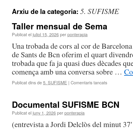
5. SUFISME
Arxiu de la categoria:
Taller mensual de Sema
Publicat el
juliol 15, 2026
per
ponterapia
Una trobada de cors al cor de Barcelona 
de Sants de Bcn oferim el quart divend
trobada que fa ja quasi dues dècades q
comença amb una conversa sobre …
Co
a
Publicat dins de
5. SUFISME
|
Comentaris tancats
Taller
mensual
de
Documental SUFISME BCN
Sema
Publicat el
juny 1, 2026
per
ponterapia
(entrevista a Jordi Delclòs del minut 37′