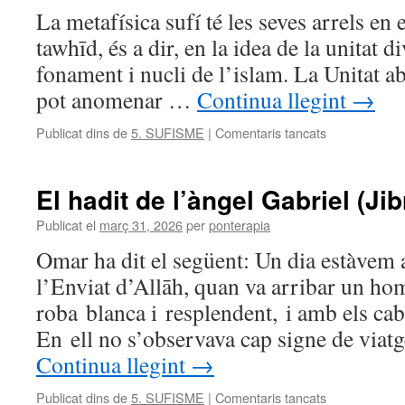
Kali
La metafísica sufí té les seves arrels e
Yuga
tawhīd, és a dir, en la idea de la unitat di
fonament i nucli de l’islam. La Unitat a
pot anomenar …
Continua llegint
→
a
Publicat dins de
5. SUFISME
|
Comentaris tancats
El
descobriment
del
El hadit de l’àngel Gabriel (Jibr
tresor
ocult
Publicat el
març 31, 2026
per
ponterapia
Omar ha dit el següent: Un dia estàvem 
l’Enviat d’Allāh, quan va arribar un ho
roba blanca i resplendent, i amb els cab
En ell no s’observava cap signe de viatg
Continua llegint
→
a
Publicat dins de
5. SUFISME
|
Comentaris tancats